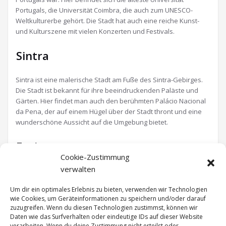
Portugals, die Universität Coimbra, die auch zum UNESCO-
Weltkulturerbe gehört. Die Stadt hat auch eine reiche Kunst-
und Kulturszene mit vielen Konzerten und Festivals.
Sintra
Sintra ist eine malerische Stadt am Fuße des Sintra-Gebirges.
Die Stadt ist bekannt für ihre beeindruckenden Paläste und
Gärten. Hier findet man auch den berühmten Palácio Nacional
da Pena, der auf einem Hügel über der Stadt thront und eine
wunderschöne Aussicht auf die Umgebung bietet.
Fazit
Cookie-Zustimmung
verwalten
Portugal hat für jeden etwas zu bieten, von historischen
Städten über wunderschöne Strände bis hin zu
Um dir ein optimales Erlebnis zu bieten, verwenden wir Technologien
atemberaubenden Landschaften. Hier kann man die
wie Cookies, um Geräteinformationen zu speichern und/oder darauf
portugiesische Kultur und Gastfreundschaft genießen und
zuzugreifen. Wenn du diesen Technologien zustimmst, können wir
gleichzeitig die Schönheit des Landes erkunden.
Daten wie das Surfverhalten oder eindeutige IDs auf dieser Website
verarbeiten. Wenn du deine Zustimmung nicht erteilst oder