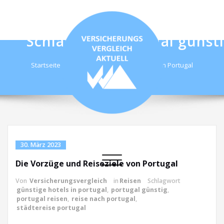
Skip
to
content
Schlagwort portugal günst
Startseite
Die Vorzüge und Reiseziele von Portugal
Versicherungsvergleichaktuell
Einfach und online wechseln
30. März 2023
Schalte
Die Vorzüge und Reiseziele von Portugal
Navigation
Von
Versicherungsvergleich
in
Reisen
Schlagwort
günstige hotels in portugal
,
portugal günstig
,
portugal reisen
,
reise nach portugal
,
städtereise portugal